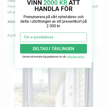
fällor på olika platser i fastigheten som ska skyddas.
VINN
2000 KR
ATT
Försök också se till att hålla så rent som möjligt i kök och
HANDLA FÖR
på andra platser så att gnagarna prioriterar fällorna.
Prenumerera på vårt nyhetsbrev och
delta i utlottningen av ett presentkort på
Mått:
14 x 7,6 x 6,4 cm
2 000 kr.
Email
Kundbetyg & Recensioner
DELTAG I TÄVLINGEN
Fler populära produkter
Genom att anmäla dig godkänner du vår
integritetspolicy.