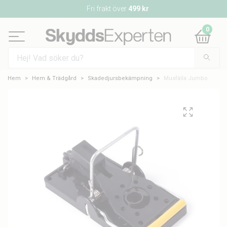
Fri frakt över
499 kr
0
Hem
Hem & Trädgård
Skadedjursbekämpning
Musfälla Jumbo