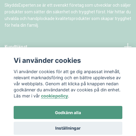
SkyddsExperten.se är ett svenskt företag som utvecklar och säljer
produkter som sätter din säkerhet och trygghet först. Här hittar du
utvalda och handplockade kvalitetsprodukter som skapar trygghet
för hela din familj.
Kundtjänst
Vi använder cookies
Information
Vi använder cookies för att ge dig anpassat innehåll,
relevant marknadsföring och en bättre upplevelse av
vår webbplats. Genom att klicka på knappen nedan
godkänner du användandet av cookies på din enhet.
Läs mer i vår
cookiepolicy
.
Godkänn alla
© 2026 SkyddsExperten.se
Inställningar