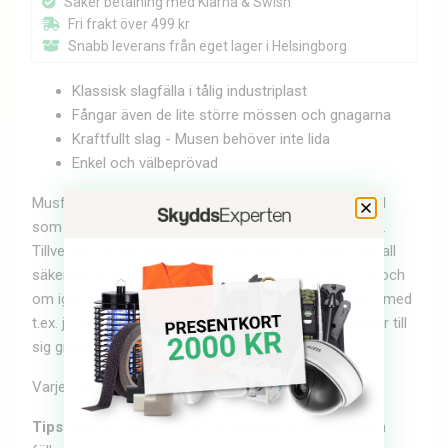
Säker betalning med Klarna & Swish
Fri frakt över 499 kr
Snabb leverans från eget lager i Helsingborg
Klassisk slagfälla i tålig industriplast
Fångar även de lite större mössen och gnagarna
Kraftfullt slag - Musen behöver inte lida
Enkel och välbeprövad
Musfälla Jumbo är en klassisk musfälla av slagmodell
som även fångar de lite större mössen och gnagarna.
Tillverkad i svart tålig industriplast och med slag i metall
säkerställer snabb avlivning. Fällan kan användas om och
om igen såväl inomhus som utomhus. Laddas enkelt med
t.ex. jordnötssmör, russin eller andra beten som lockar till
sig gnagare.
Varje förpackning innehåller 1 styck Musfälla Jumbo.
Tips:
B
äst effekt får du av att placera ut flera stycken