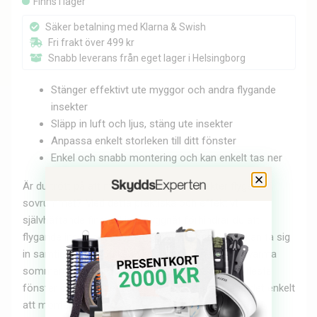
Finns i lager
Säker betalning med Klarna & Swish
Fri frakt över 499 kr
Snabb leverans från eget lager i Helsingborg
Stänger effektivt ute myggor och andra flygande
insekter
Släpp in luft och ljus, stäng ute insekter
Anpassa enkelt storleken till ditt fönster
Enkel och snabb montering och kan enkelt tas ner
Är du trött på att myggor och andra insekter flyger in i
sovrummet? Med detta praktiska och effektivt
självhäftande finmaskiga myggnät förhindrar du att
flygande insekter såsom myggor, bin och flugor kan ta sig
in samtidigt som du kan vädra ut hemmet under varma
sommardagar och kvällar. Myggnätet passar de flesta
fönster och med dess självhäftande förmåga är det enkelt
att montera.