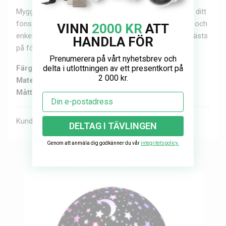
Myggnätet kan enkelt klippas till i storlek för att passa ditt
fönster perfekt. Insektsnätet monteras sedan snabbt och
VINN
2000 KR
ATT
enkelt med medföljande kardborreband (5,5 m) som fästs
HANDLA FÖR
på fönsterkarmen med dubbelhäftande tejp.
Prenumerera på vårt nyhetsbrev och
delta i utlottningen av ett presentkort på
Färg:
Vit eller Svart
2 000 kr.
Material:
Polyester
Mått:
130x150 cm
Email
Kundbetyg & Recensioner
DELTAG I TÄVLINGEN
Genom att anmäla dig godkänner du vår
integritetspolicy.
Fler populära produkter