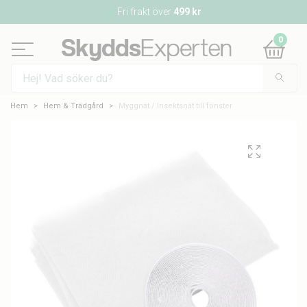
Fri frakt över
499 kr
0
Hem
Hem & Trädgård
Myggnät / Insektsnät till fönster