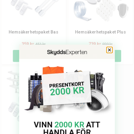
du behöver för att skapa en trygg och säker miljö för barnen.
Hemsäkerhetspaket Bas
Hemsäkerhetspaket Plus
359 kr
739 kr
451 kr
929 kr
Köp
Köp
VINN
2000 KR
ATT
HANDLA FÖR