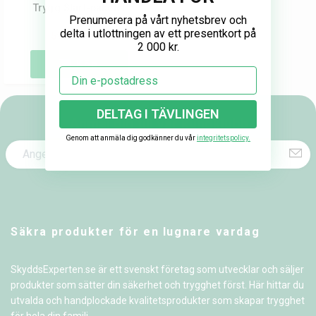
Trygg Start-paketet
Prenumerera på vårt nyhetsbrev och
delta i utlottningen av ett presentkort på
599 kr
768 kr
2 000 kr.
Köp
Email
DELTAG I TÄVLINGEN
Anmäl dig till vår kundklubb
Genom att anmäla dig godkänner du vår
integritetspolicy.
Säkra produkter för en lugnare vardag
SkyddsExperten.se är ett svenskt företag som utvecklar och säljer
produkter som sätter din säkerhet och trygghet först. Här hittar du
utvalda och handplockade kvalitetsprodukter som skapar trygghet
för hela din familj.