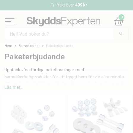
Fri frakt över
499 kr
0
Hem
Barnsäkerhet
Paketerbjudande
Paketerbjudande
Upptäck våra färdiga paketlösningar med
barnsäkerhetsprodukter för ett tryggt hem för de allra minsta.
Våra paket är skräddarsydda för att passa de flesta hem och
Läs mer...
möta olika behov och situationer. Paketen innehåller de
vanligaste barnsäkerhetsprodukterna såsom hörnskydd,
petskydd för eluttag, klämskydd och spärrar för skåp och lådor
och ger dig en snabb och säker lösning. Perfekt om du är
osäker på vad du behöver eller bara önskar få en snabb lösning
på plats. Varje paket är noggrant sammansatt för att ge dig det