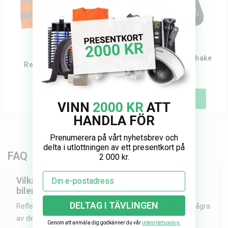
Lampa med karbinhake
Reflexväst för barn
149 kr
Tillfälligt slut
Köp
VINN
2000 KR
ATT
HANDLA FÖR
Prenumerera på vårt nyhetsbrev och
delta i utlottningen av ett presentkort på
FAQ
2 000 kr.
Email
Vilka trafiksäkerhetsprodukter bör finnas i
bilen?
DELTAG I TÄVLINGEN
Reflexväst, varningstriangel och första hjälpen-kit är några
av de viktigaste produkterna att alltid ha med.
Genom att anmäla dig godkänner du vår
integritetspolicy.