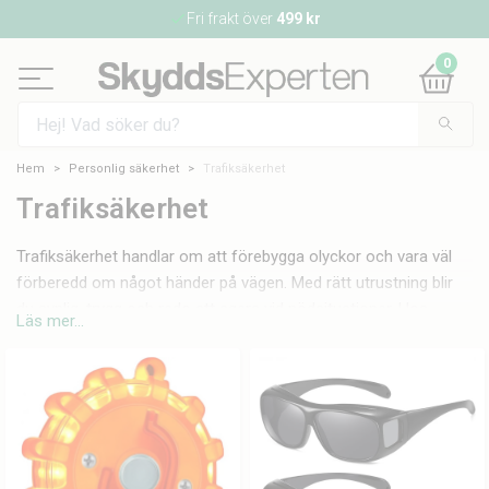
Fri frakt över
499 kr
0
Hem
Personlig säkerhet
Trafiksäkerhet
Trafiksäkerhet
Trafiksäkerhet handlar om att förebygga olyckor och vara väl
förberedd om något händer på vägen. Med rätt utrustning blir
du synlig, trygg och redo att agera vid nödsituationer. Hos
Läs mer...
SkyddsExperten hittar du ett brett sortiment av
trafiksäkerhetsprodukter. Från alkoholmätare och nödbelysning
till bältesskärare och fönsterkrossare vid en nödsituation. Alla
produkter är utvalda för att öka din säkerhet i trafiken. Beställ
enkelt online för snabb leverans från vårt lager i Helsingborg.