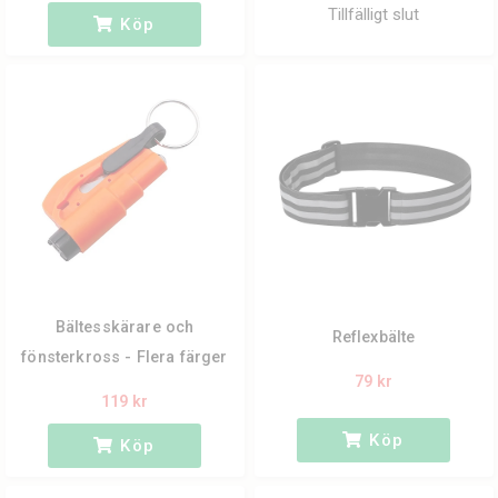
Tillfälligt slut
Köp
Bältesskärare och
Reflexbälte
fönsterkross - Flera färger
79 kr
119 kr
Köp
Köp