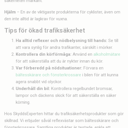
säkerheten markant.
Hjälm
– En av de viktigaste produkterna för cyklister, även om
den inte alltid är lagkrav för vuxna.
Tips för ökad trafiksäkerhet
Ha alltid reflexer och nödbelysning till hands:
Se till
att vara synlig för andra trafikanter, särskilt i mörker.
Kontrollera din körförmåga:
Använd en
alkoholmätare
för att säkerställa att du är nykter innan du kör.
Var förberedd på nödsituationer:
Förvara en
bältesskärare och fönsterkrossare
i bilen för att kunna
agera snabbt vid olyckor.
Underhåll din bil:
Kontrollera regelbundet bromsar,
lampor och däckens skick för att säkerställa en säker
körning.
Hos SkyddsExperten hittar du trafiksäkerhetsprodukter som gör
skillnad. Vi erbjuder såväl reflexvästar som bältesskärare och
fönsterkrossare. Samtliga produkter är testade, enkla att