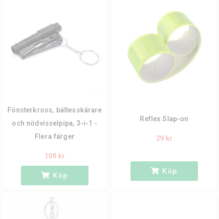
Fönsterkross, bältesskärare
Reflex Slap-on
och nödvisselpipa, 3-i-1 -
Flera färger
29 kr
109 kr
Köp
Köp