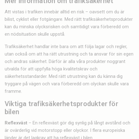
Mer information om trafiksäkerhet
Att vistas i trafiken innebär alltid en risk – oavsett om du är
bilist, cyklist eller fotgängare. Med rätt trafiksäkerhetsprodukter
kan du minska olycksrisken och samtidigt vara förberedd om
en nödsituation skulle uppstå.
Trafiksäkerhet handlar inte bara om att följa lagar och regler,
utan också om att ha rätt utrustning och ta ansvar för sin egen
och andras säkerhet. Därför är alla våra produkter noggrant
utvalda för att uppfylla höga kvalitetskrav och
säkerhetsstandarder. Med rätt utrustning kan du känna dig
tryggare på vägen och vara förberedd om olyckan skulle vara
framme.
Viktiga trafiksäkerhetsprodukter för
bilen
Reflexväst
– En reflexväst gör dig synlig på långt avstånd och
är ovärderlig vid motorstopp eller olyckor. I flera europeiska
länder är det lagkrav att ha reflexväst i bilen.