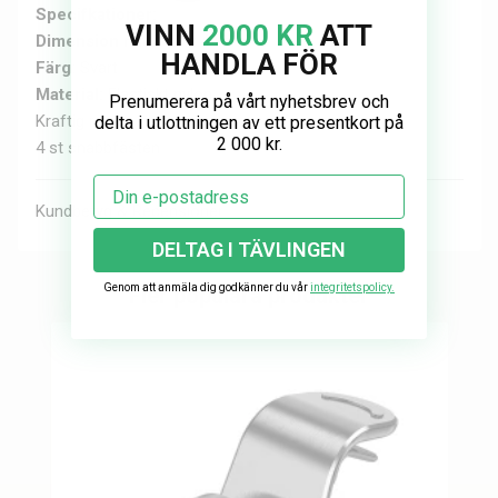
Specifkationer:
VINN
2000 KR
ATT
Dimension nät:
120 x 42 cm
HANDLA FÖR
Färg:
Svart
Material:
Elastiskt nylon
Prenumerera på vårt nyhetsbrev och
Kraftig resår
delta i utlottningen av ett presentkort på
2 000 kr.
4 st snabbfästen
Email
Kundbetyg & Recensioner
DELTAG I TÄVLINGEN
Genom att anmäla dig godkänner du vår
integritetspolicy.
Fler populära produkter