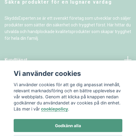
Säkra produkter för en lugnare vardag
SkyddsExperten.se är ett svenskt företag som utvecklar och säljer
produkter som sätter din säkerhet och trygghet först. Här hittar du
utvalda och handplockade kvalitetsprodukter som skapar trygghet
för hela din familj.
Kundtjänst
Vi använder cookies
Information
Vi använder cookies för att ge dig anpassat innehåll,
relevant marknadsföring och en bättre upplevelse av
vår webbplats. Genom att klicka på knappen nedan
godkänner du användandet av cookies på din enhet.
Läs mer i vår
cookiepolicy
.
Godkänn alla