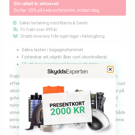
Din rabatt är aktiverad.
Du har -20% på hela sortimentet, endast idag.
Säker betalning med Klarna & Swish
Fri frakt över 499 kr
Snabb leverans från eget lager i Helsingborg
Säkra lasten i bagageutrymmet
Förhindrar att objekt åker runt okontrollerat
Få ett mer organiserat bagageutrymme
Praktiskt bagagenät för bagageutrymmet på bilen som
effektivt säkrar ditt bagage och förhindrar att det åker runt
okontrollerat vid svängar eller inbromsningar. Monteras på
golvet eller baksidan. Bagagenätet är tillverkat av starkt
nylongarn och kraftig resår längs kanterna. Nätet är av
universalmodell och kan monteras på några minuter i både
personbil som skåpbil. Med de medföljande snabbfästena
hakar du snabbt fast nätet i bilens infästningspunkter.