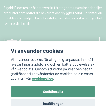
SkyddsExperten.se är ett svenskt företag som utvecklar och säljer
produkter som sätter din säkerhet och trygghet först. Här hittar du
utvalda och handplockade kvalitetsprodukter som skapar trygghet
för hela din familj.
Kundtjänst
Vi använder cookies
Information
Vi använder cookies för att ge dig anpassat innehåll,
relevant marknadsföring och en bättre upplevelse av
vår webbplats. Genom att klicka på knappen nedan
godkänner du användandet av cookies på din enhet.
Läs mer i vår
cookiepolicy
.
Godkänn alla
© 2026 SkyddsExperten.se
Inställningar