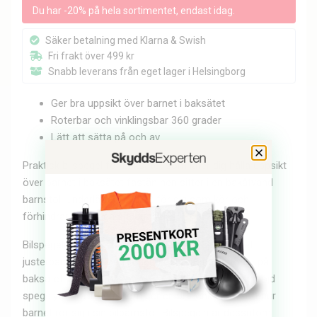
Du har -20% på hela sortimentet, endast idag.
Säker betalning med Klarna & Swish
Fri frakt över 499 kr
Snabb leverans från eget lager i Helsingborg
Ger bra uppsikt över barnet i baksätet
Roterbar och vinklingsbar 360 grader
Lätt att sätta på och av
Praktisk bilspegel för baksätet som låter dig hålla uppsikt
över barnet i baksätet fastän hen sitter i en bakåtvänd
barnstol. Underlättar mycket för dig som kör och
förhindrar stressiga situationer.
Bilspegeln monteras enkelt genom att spänna det
justerbara bandet och knäppa det runt nackstödet på
baksätet. Spegeln har en stor cirkelformad konvexböjd
spegelyta om 18 cm som ger en bra vinkel oavsett hur
barnet rör sig i sin bilbarnstol. Bilspegeln är dessutom