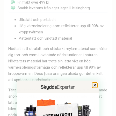
Fri frakt över 499 kr
Snabb leverans från eget lager i Helsingborg
Ultralätt och portabelt
Hög värmeisolering som reflekterar upp till 90% av
kroppsvärmen
Vattentätt och vindtätt material
Nödtält i ett utralätt och slitstarkt mylarmaterial som håller
dig torr och varm i oväntade nödsituationer i naturen.
Nödtältets material har trots sin lätta vikt en hög
värmeisoleringsförmåga och reflekterar upp till 90% av
kroppsvärmen. Dess ljusa orangea utsida gör det enkelt
att upptäcka i nödsituationer.
Tältet är snabbt och enkelt att sätta upp med medföljande
snöre och det kompakta förpackningsformatet gör det
lätt att bära med sig i ryggsäcken eller handskfacket i
bilen. Oavsett om det är regn, vind eller snö, ger detta
nödtält pålitligt skydd när du behöver det som mest.