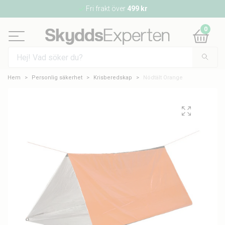
Fri frakt över
499 kr
0
Hem
Personlig säkerhet
Krisberedskap
Nödtält Orange