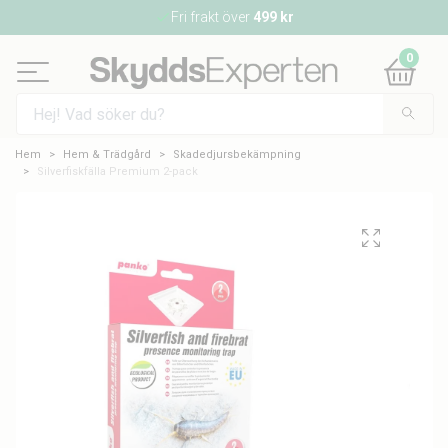
Fri frakt över
499 kr
0
Hem
Hem & Trädgård
Skadedjursbekämpning
Silverfiskfälla Premium 2-pack