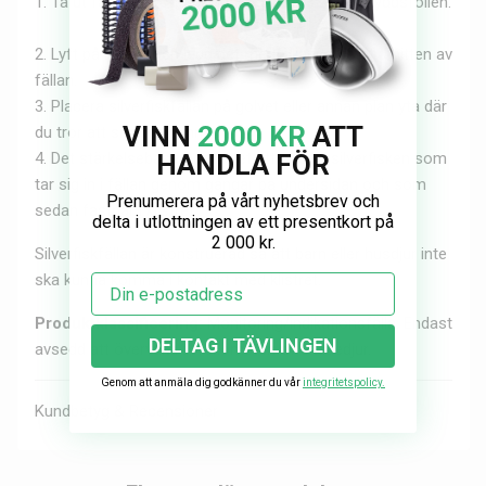
1. Ta ut fällan ur förpackningen och avlägsna skyddsfolien.
2.
Lyft på locket och lägg det medföljande betet i mitten av
fällan.
3. Placera silverfiskfällan på golvet eller annan plan yta där
VINN
2000 KR
ATT
du tror att silverfisk finns.
4. Det stärkelsebaserade betet attraherar silverfisken som
HANDLA FÖR
tar sig in i fällan genom gångar på undersidan och som
Prenumerera på vårt nyhetsbrev och
sedan fastnar i klistret.
delta i utlottningen av ett presentkort på
2 000 kr.
Silverfiskfällan är konstruerad så att barn eller husdjur inte
ska kunna komma i kontakt med klistret.
Email
Produktklassificering:
Monitoring/indikationsfälla. Endast
DELTAG I TÄVLINGEN
avsedd att övervaka förekomsten av skadedjur.
Genom att anmäla dig godkänner du vår
integritetspolicy.
Kundbetyg & Recensioner