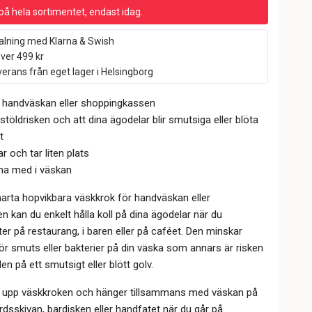
på hela sortimentet, endast idag.
alning med Klarna & Swish
över 499 kr
erans från eget lager i Helsingborg
r handväskan eller shoppingkassen
stöldrisken och att dina ägodelar blir smutsiga eller blöta
t
r och tar liten plats
 ha med i väskan
rta hopvikbara väskkrok för handväskan eller
 kan du enkelt hålla koll på dina ägodelar när du
ter på restaurang, i baren eller på caféet. Den minskar
ör smuts eller bakterier på din väska som annars är risken
den på ett smutsigt eller blött golv.
lt upp väskkroken och hänger tillsammans med väskan på
dsskivan, bardisken eller handfatet när du går på