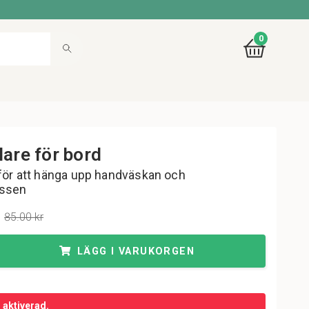
0
lare för bord
för att hänga upp handväskan och
assen
85.00 kr
LÄGG I VARUKORGEN
r aktiverad.