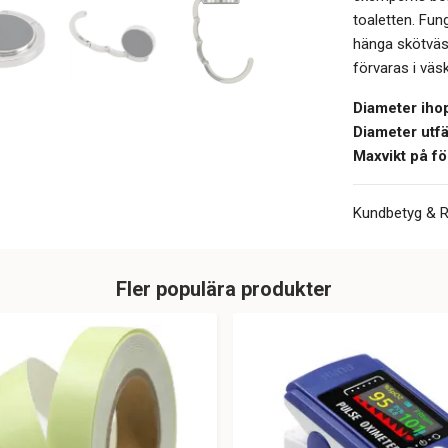
toaletten. Fun
hänga skötväs
förvaras i väs
Diameter ihop
Diameter utfä
Maxvikt på f
Kundbetyg & 
Fler populära produkter