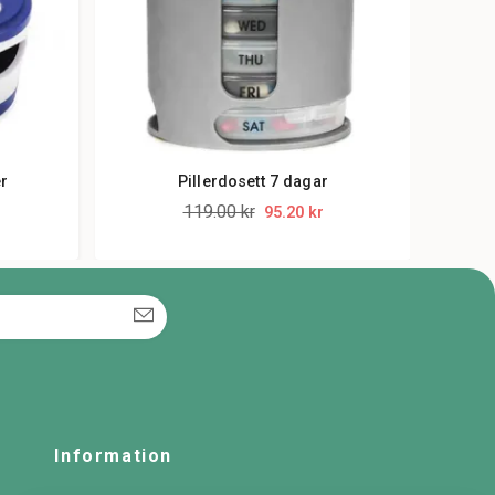
er
Pillerdosett 7 dagar
119.00 kr
95.20 kr
Information