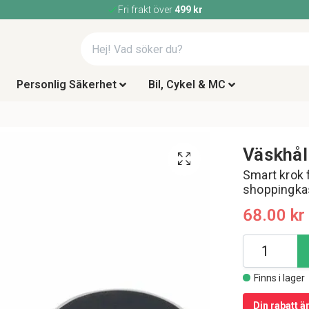
Fri frakt över
499 kr
Personlig Säkerhet
Bil, Cykel & MC
Väskhål
Smart krok 
shoppingk
68.00 kr
Finns i lager
Din rabatt ä