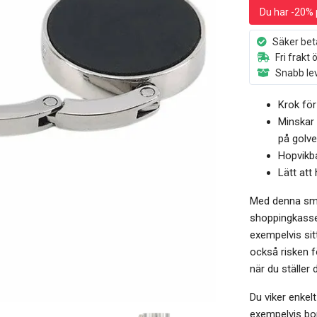
Du har -20% 
Säker bet
Fri frakt 
Snabb lev
Krok fö
Minskar 
på golve
Hopvikba
Lätt att
Med denna sma
shoppingkassen
exempelvis sit
också risken f
när du ställer 
Du viker enke
exempelvis bor