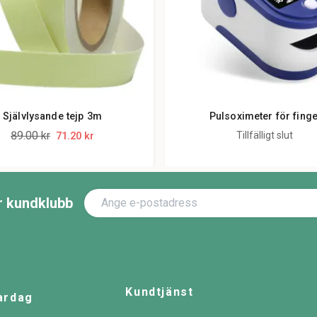
Självlysande tejp 3m
Pulsoximeter för fing
89.00 kr
Tillfälligt slut
71.20 kr
år kundklubb
Kundtjänst
ardag