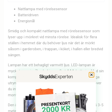
Nattlampa med rörelsesensor
Batteridriven
Energisnål
Smidig och kompakt nattlampa med rörelsesensor som
lyser upp i mörkret vid minsta rörelse. Idealisk för flera
ställen i hemmet där du behöver ljus när det är mörkt
såsom i garderoben, i trappan, i köket, i hallen eller bredvid
sängen.
Lampan har ett behagligt varmvitt ljus. LED-lampan är
mycket energisnål och drivs av 3 st AAA-batterier. Med sin
kompakta design kan den enkelt monteras även i trånga
utrymmen och eftersom den drivs med batterier behöver
du inte tillgång till eluttag. Dubbelhäftande tejp för
montering medföljer.
Den inbyggda rörelsesensorn har ett arbetsområde på 3-5
meter och 100 graders vinkel och känner av även små