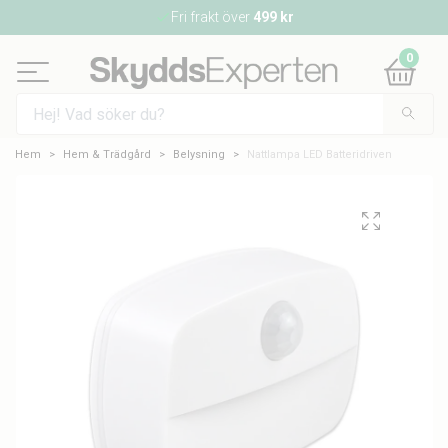
Fri frakt över
499 kr
0
Hem
Hem & Trädgård
Belysning
Nattlampa LED Batteridriven