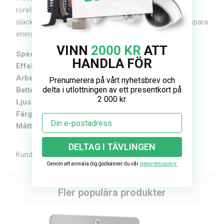
rörelser som tänder upp lampan. Vid utebliven rörelse
släcks lampan automatiskt efter 20 sekunder för att spara
energi.
VINN
2000 KR
ATT
Specifikationer:
HANDLA FÖR
Effekt:
0,5 W
Arbetsområde rörelsesensor:
3-5 m
Prenumerera på vårt nyhetsbrev och
delta i utlottningen av ett presentkort på
Batteri:
3 st AAA (medföljer ej)
2 000 kr.
Ljusstyrka:
30 LM
Färgtemperatur:
Varm vit (2800-3200 K)
Email
Mått:
64 x 44 x 27 mm
DELTAG I TÄVLINGEN
Kundbetyg & Recensioner
Genom att anmäla dig godkänner du vår
integritetspolicy.
Fler populära produkter