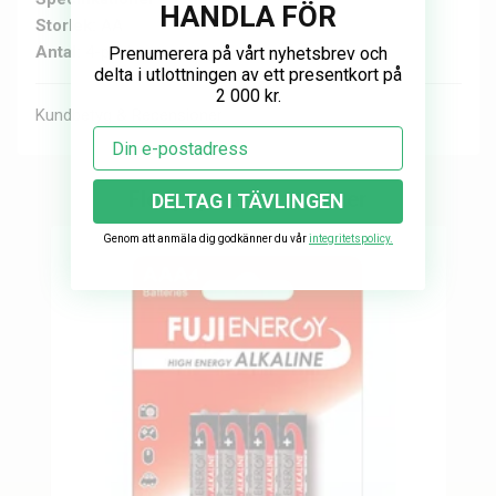
HANDLA FÖR
Storlek:
AA
Antal:
4-pack
Prenumerera på vårt nyhetsbrev och
delta i utlottningen av ett presentkort på
2 000 kr.
Kundbetyg & Recensioner
Email
Fler populära produkter
DELTAG I TÄVLINGEN
Genom att anmäla dig godkänner du vår
integritetspolicy.