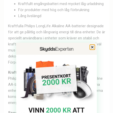
Kraftfullt engångsbatteri med mycket låg urladdning
För produkter med hög och låg förbrukning
Lång livslängd
Kraftfulla Philips LongLife Alkaline AA-batterier designade
för att ge pålitlig och långvarig energi till dina enheter. De är
speciellt användbara i enheter som kräver en stabil och
kraftig energikälla för optimal prestanda. Ideala för såväl
mus och tangentbord, fjärrkontroller, ficklampor,
dekorationsbelysningar och digitala termometrar.
Förpackning med 4 st batterier.
Kraftfull prestanda när den behövs som mest
Philips kvalitet och tillförlitlighet innebär att dessa alkaline
AA-batterier levererar konsekvent energi och håller dina
enheter igång längre. De är ett smart val för den moderna
konsumenten som söker effektiva och hållbara
energilösningar för sina elektroniska apparater.
VINN
2000 KR
ATT
Specifikationer