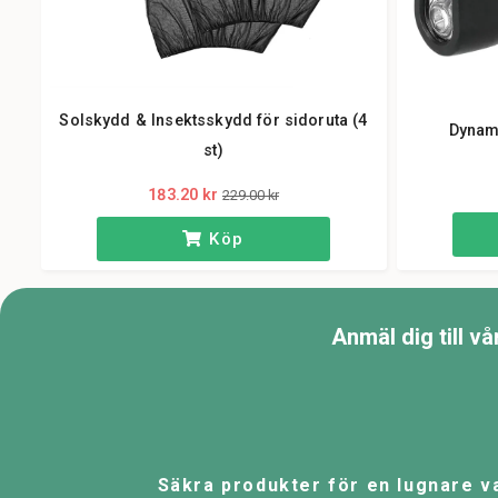
Solskydd & Insektsskydd för sidoruta (4
Dynam
st)
183.20 kr
229.00 kr
Köp
Anmäl dig till v
Säkra produkter för en lugnare v