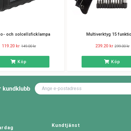
o- och solcellsficklampa
Multiverktyg 15 funkti
119.20 kr
239.20 kr
149.00 kr
299.00 kr
Köp
Köp
år kundklubb
Kundtjänst
ardag