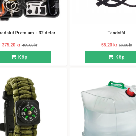
nadskit Premium - 32 delar
Tändstål
375.20 kr
55.20 kr
469.00 kr
69.00 kr
Köp
Köp