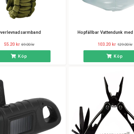
verlevnadsarmband
Hopfällbar Vattendunk med
55.20 kr
103.20 kr
69.00 kr
129.00 kr
Köp
Köp