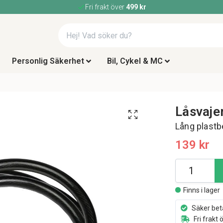
Fri frakt över
499 kr
Personlig Säkerhet
Bil, Cykel & MC
Låsvaje
Lång plastb
139 kr
Finns i lager
Säker bet
Fri frakt 