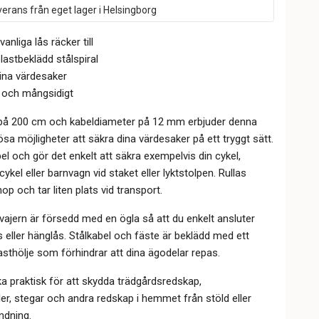
erans från eget lager i Helsingborg
vanliga lås räcker till
plastbeklädd stålspiral
ina värdesaker
t och mångsidigt
på 200 cm och kabeldiameter på 12 mm erbjuder denna
ösa möjligheter att säkra dina värdesaker på ett tryggt sätt.
bel och gör det enkelt att säkra exempelvis din cykel,
kel eller barnvagn vid staket eller lyktstolpen. Rullas
op och tar liten plats vid transport.
vajern är försedd med en ögla så att du enkelt ansluter
ås eller hänglås. Stålkabel och fäste är beklädd med ett
asthölje som förhindrar att dina ägodelar repas.
ika praktisk för att skydda trädgårdsredskap,
r, stegar och andra redskap i hemmet från stöld eller
ndning.