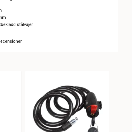
m
 mm
beklädd stålvajer
Recensioner