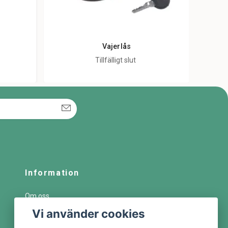
Vajerlås
Cyk
Tillfälligt slut
Information
Om oss
Vi använder cookies
Handla som företag
Kundtjänstportal