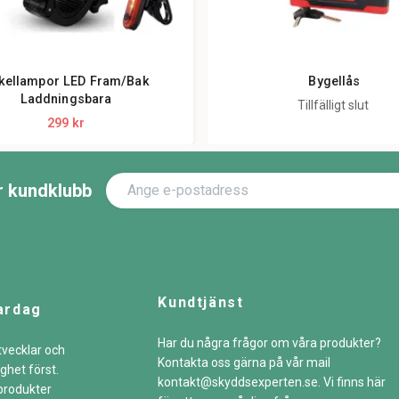
kellampor LED Fram/Bak
Bygellås
Laddningsbara
Tillfälligt slut
299 kr
år kundklubb
Kundtjänst
ardag
Har du några frågor om våra produkter?
tvecklar och
Kontakta oss gärna på vår mail
ghet först.
kontakt@skyddsexperten.se
. Vi finns här
sprodukter