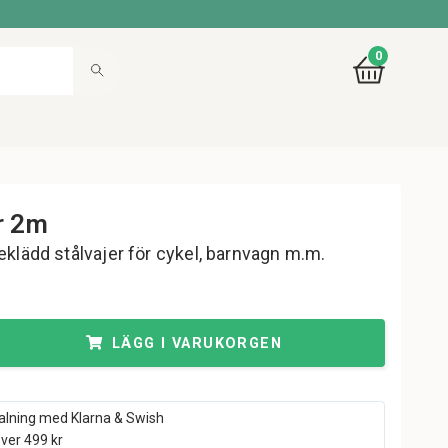
0
r 2m
eklädd stålvajer för cykel, barnvagn m.m.
LÄGG I VARUKORGEN
alning med Klarna & Swish
över 499 kr