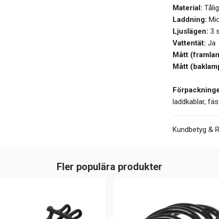
Material:
Tåli
Laddning:
Mic
Ljuslägen:
3 
Vattentät:
Ja
Mått (framlam
Mått (baklamp
Förpackninge
laddkablar, fä
Kundbetyg & 
Fler populära produkter