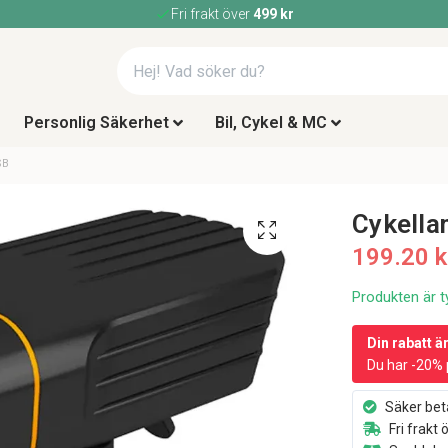
Fri frakt över
499 kr
Personlig Säkerhet
Bil, Cykel & MC
SB
Cykell
199.20 k
Produkten är ty
Din rabatt ä
Du har -20% 
Säker bet
Fri frakt 