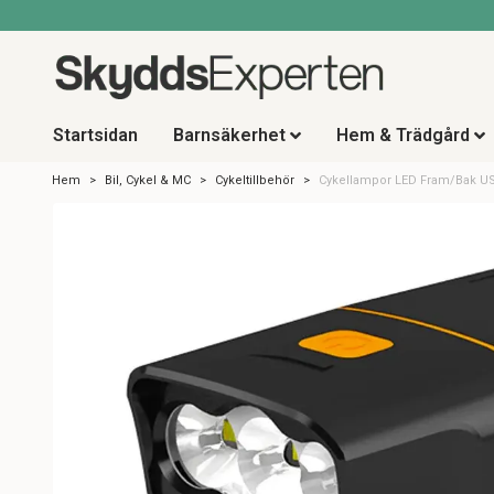
Startsidan
Barnsäkerhet
Hem & Trädgård
Hem
Bil, Cykel & MC
Cykeltillbehör
Cykellampor LED Fram/Bak U