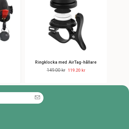
Ringklocka med AirTag-hållare
C
149.00 kr
119.20 kr