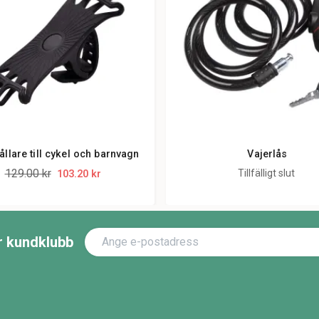
llare till cykel och barnvagn
Vajerlås
129.00 kr
Tillfälligt slut
103.20 kr
år kundklubb