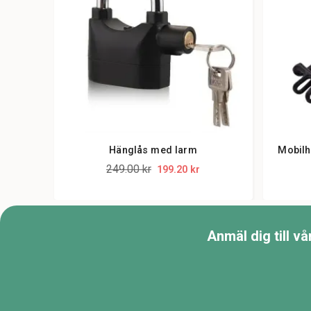
Hänglås med larm
Mobilhå
249.00 kr
199.20 kr
Anmäl dig till v