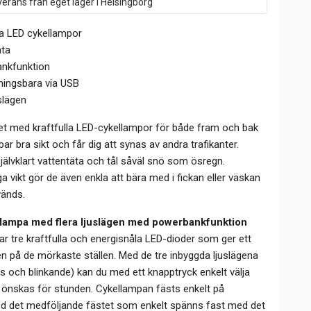
erans från eget lager i Helsingborg
la LED cykellampor
äta
nkfunktion
ningsbara via USB
uslägen
et med kraftfulla LED-cykellampor för både fram och bak
r bra sikt och får dig att synas av andra trafikanter.
älvklart vattentäta och tål såväl snö som ösregn.
 vikt gör de även enkla att bära med i fickan eller väskan
vänds.
amlampa med flera ljuslägen med powerbankfunktion
 tre kraftfulla och energisnåla LED-dioder som ger ett
en på de mörkaste ställen. Med de tre inbyggda ljuslägena
jus och blinkande) kan du med ett knapptryck enkelt välja
m önskas för stunden. Cykellampan fästs enkelt på
ed det medföljande fästet som enkelt spänns fast med det