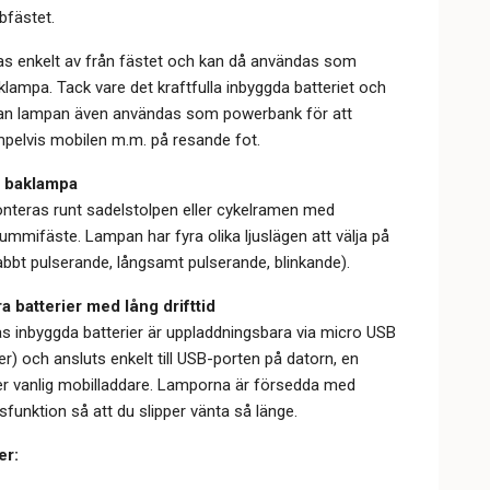
bfästet.
s enkelt av från fästet och kan då användas som
klampa. Tack vare det kraftfulla inbyggda batteriet och
an lampan även användas som powerbank för att
pelvis mobilen m.m. på resande fot.
 baklampa
teras runt sadelstolpen eller cykelramen med
mmifäste. Lampan har fyra olika ljuslägen att välja på
abbt pulserande, långsamt pulserande, blinkande).
 batterier med lång drifttid
s inbyggda batterier är uppladdningsbara via micro USB
er) och ansluts enkelt till USB-porten på datorn, en
er vanlig mobilladdare. Lamporna är försedda med
funktion så att du slipper vänta så länge.
er: