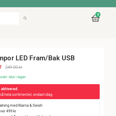
0
ampor LED Fram/Bak USB
r
249.00 kr
värr slut i lager.
r aktiverad.
på hela sortimentet, endast idag.
alning med Klarna & Swish
över 499 kr