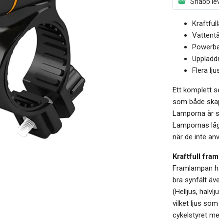
Snabb lev
Kraftful
Vattent
Powerba
Uppladd
Flera lj
Ett komplett s
som både skapa
Lamporna är sj
Lampornas låga
när de inte an
Kraftfull fr
Framlampan har
bra synfält äv
(Helljus, halvl
vilket ljus so
cykelstyret m