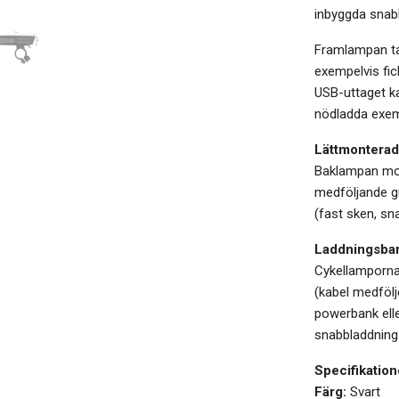
inbyggda snab
Framlampan ta
exempelvis fic
USB-uttaget k
nödladda exem
Lättmonterad
Baklampan mon
medföljande gu
(fast sken, sn
Laddningsbara
Cykellamporna
(kabel medfölj
powerbank ell
snabbladdnings
Specifikation
Färg:
Svart