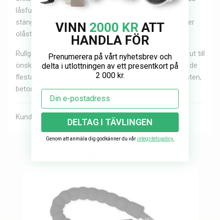
låsfunktionen låter dig låsa grinden såväl i öppet som
stängt läge. En låsindikator visar om grinden är låst eller
VINN
2000 KR
ATT
olåst.
HANDLA FÖR
Rullgardinsgrinden är enkelt att montera och kan dras ut till
Prenumerera på vårt nyhetsbrev och
önskad längd upp till ca 160 cm vilket är tillräckligt för de
delta i utlottningen av ett presentkort på
2 000 kr.
flesta dörröppningar. Grinden kan monteras på såväl sten,
betong eller träväggar.
Email
Kundbetyg & Recensioner
DELTAG I TÄVLINGEN
Genom att anmäla dig godkänner du vår
integritetspolicy.
Fler populära produkter