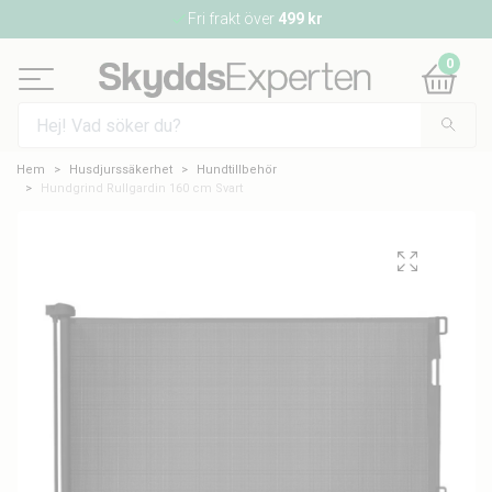
Fri frakt över
499 kr
0
Hem
Husdjurssäkerhet
Hundtillbehör
Hundgrind Rullgardin 160 cm Svart