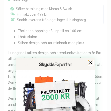
Finns i lager
Säker betalning med Klarna & Swish
Fri frakt över 499 kr
Snabb leverans från eget lager i Helsingborg
Täcker en öppning på upp till ca 160 cm
Låsfunktion
Stilren design och tar minimalt med plats
Hundgrind i stilren design och premiumkvalitet som är lätt
att använda och tar minimalt med plats när den inte
används. Grindens flexibla funktion gör den perfekt för att
avgränsa rum, korridorer, dörröppningar m.m. för att
förhindra att ditt husdjur får tillgång till förbjudna områden.
Den eleganta och stilrena designen gör att grinden passar i
de flesta hem och miljöer.
Den inbyggda rullgardinsfunktionen gör det lätt att dra ut
grinden till önskad längd. När den inte används rullas den
enkelt ihop och tar därför väldigt lite plats. Den inbyggda