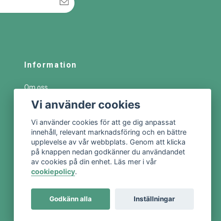
Information
Om oss
Vi använder cookies
Handla som företag
Kundtjänstportal
Vi använder cookies för att ge dig anpassat
Guider & Tips
innehåll, relevant marknadsföring och en bättre
upplevelse av vår webbplats. Genom att klicka
Köpvillkor
på knappen nedan godkänner du användandet
Kontakta oss
av cookies på din enhet. Läs mer i vår
cookiepolicy
.
Godkänn alla
Inställningar