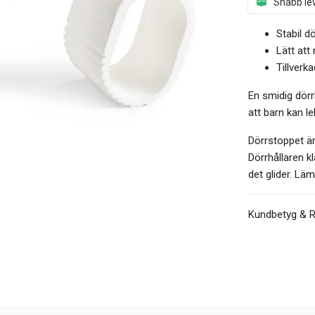
Snabb lev
Stabil d
Lätt att
Tillverka
En smidig dörr
att barn kan l
Dörrstoppet är
Dörrhållaren k
det glider. Lä
Kundbetyg & 