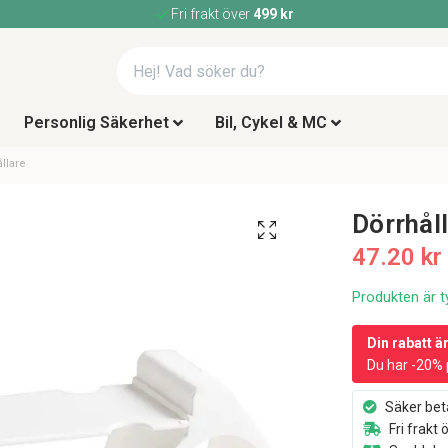
Fri frakt över
499 kr
Personlig Säkerhet
Bil, Cykel & MC
llare
Dörrhål
47.20 kr
Produkten är ty
Din rabatt ä
Du har -20% 
Säker bet
Fri frakt 