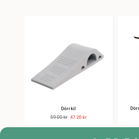
Dörr
Dörrkil
59.00 kr
47.20 kr