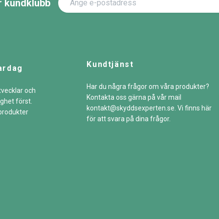
år kundklubb
Kundtjänst
ardag
Har du några frågor om våra produkter?
tvecklar och
Kontakta oss gärna på vår mail
ghet först.
kontakt@skyddsexperten.se
. Vi finns här
sprodukter
för att svara på dina frågor.