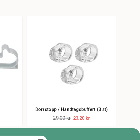
Dörrstopp / Handtagsbuffert (3 st)
29.00 kr
23.20 kr