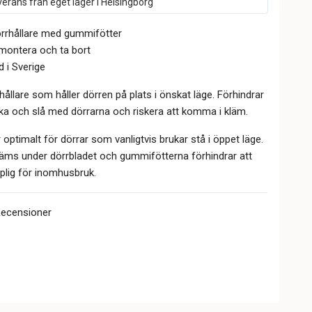
erans från eget lager i Helsingborg
örrhållare med gummifötter
 montera och ta bort
d i Sverige
hållare som håller dörren på plats i önskat läge. Förhindrar
eka och slå med dörrarna och riskera att komma i kläm.
 optimalt för dörrar som vanligtvis brukar stå i öppet läge.
läms under dörrbladet och gummifötterna förhindrar att
mplig för inomhusbruk.
Recensioner