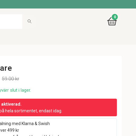
0
lare
59.00 kr
värr slut i lager.
r aktiverad.
på hela sortimentet, endast idag.
alning med Klarna & Swish
över 499 kr