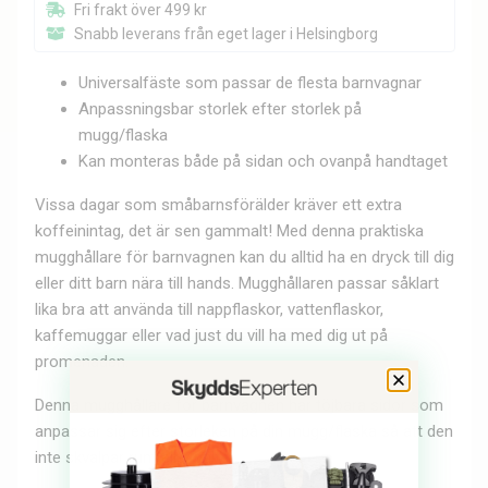
Fri frakt över 499 kr
Snabb leverans från eget lager i Helsingborg
Universalfäste som passar de flesta barnvagnar
Anpassningsbar storlek efter storlek på
mugg/flaska
Kan monteras både på sidan och ovanpå handtaget
Vissa dagar som småbarnsförälder kräver ett extra
koffeinintag, det är sen gammalt! Med denna praktiska
mugghållare för barnvagnen kan du alltid ha en dryck till dig
eller ditt barn nära till hands. Mugghållaren passar såklart
lika bra att använda till nappflaskor, vattenflaskor,
kaffemuggar eller vad just du vill ha med dig ut på
promenaden.
Denna mugghållare för barnvagnen har töjbara sidor som
anpassar sig efter storleken på din mugg/flaska så att den
inte skvalpar runt eller välter.