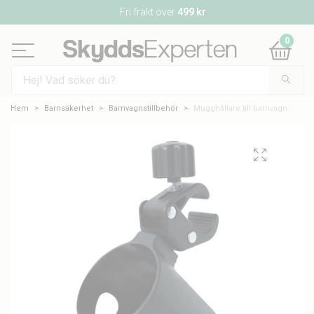
Fri frakt över
499 kr
0
Hem
Barnsäkerhet
Barnvagnstillbehör
Mugghållare till barnvagn