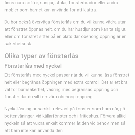
finns nära soffor, sängar, stolar, fönsterbrädor eller andra
möbler som barnet kan använda för att klättra.
Du bör också överväga fönsterlås om du vill kunna vädra utan
att fönstret öppnas helt, om du har husdjur som kan ta sig ut,
eller om fönstret sitter på en plats där obehörig öppning är en
säkerhetsrisk.
Olika typer av fönsterlås
Fönsterlås med nyckel
Ett fönsterlås med nyckel passar när du vill kunna låsa fönstret
helt eller begränsa öppningen med extra kontroll. Det är ett bra
val för barnsäkerhet, vädring med begränsad öppning och
fönster där du vill försvåra obehörig öppning.
Nyckellåsning är särskilt relevant på fönster som barn når, på
bottenvåningar, vid källarfönster och i fritidshus. Förvara alltid
nyckeln så att vuxna enkelt kommer åt den vid behov, men så
att barn inte kan använda den.