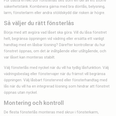
För bästa effekt bör fönsterlås ses som en del av ett större
säkerhetstänk. Kombinera gärna med bra dörrlås, belysning,
larm, fönsterlarm eller andra stöldskydd där risken är högre.
Så väljer du rätt fönsterlås
Börja med att avgöra vad låset ska göra. Vill du låsa fönstret
helt, begränsa öppningen vid vädring eller ersätta ett vanligt
handtag med en låsbar lösning? Därefter kontrollerar du hur
fönstret öppnas, om det är inåtgående eller utåtgående, och
var låset kan monteras stabilt.
Välj fönsterlås med nyckel när du vill ha tydlig låsfunktion. Välj
vädringsbeslag eller fönstervajer när du främst vill begränsa
öppningen. Välj låsbart fönstervred eller fönsterhandtag med
lås när du vill ha en integrerad lösning som hindrar att fönstret
öppnas utan nyckel.
Montering och kontroll
De flesta fönsterlås monteras med skruv i fönsterkarm,