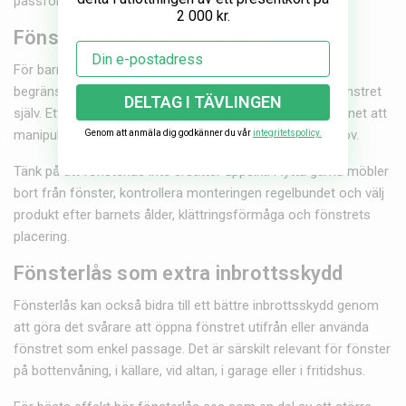
passform innan köp.
2 000 kr.
Fönsterlås för barnsäkerhet
Email
För barnsäkerhet handlar fönsterlås framför allt om att
begränsa öppningen eller hindra att barnet kan öppna fönstret
DELTAG I TÄVLINGEN
själv. Ett bra barnsäkert fönsterlås ska vara svårt för barnet att
manipulera, men enkelt för en vuxen att hantera vid behov.
Genom att anmäla dig godkänner du vår
integritetspolicy.
Tänk på att fönsterlås inte ersätter uppsikt. Flytta gärna möbler
bort från fönster, kontrollera monteringen regelbundet och välj
produkt efter barnets ålder, klättringsförmåga och fönstrets
placering.
Fönsterlås som extra inbrottsskydd
Fönsterlås kan också bidra till ett bättre inbrottsskydd genom
att göra det svårare att öppna fönstret utifrån eller använda
fönstret som enkel passage. Det är särskilt relevant för fönster
på bottenvåning, i källare, vid altan, i garage eller i fritidshus.