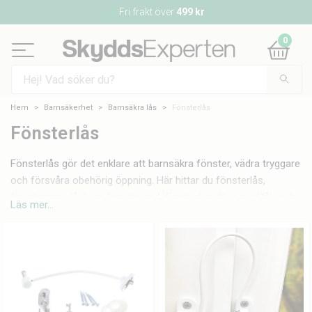
Snabb leverans
1–3 dagar
0
Hem
Barnsäkerhet
Barnsäkra lås
Fönsterlås
Fönsterlås
Fönsterlås gör det enklare att barnsäkra fönster, vädra tryggare
och försvåra obehörig öppning. Här hittar du fönsterlås,
fönstervajer, låsbara fönstervred, fönsterhandtag med lås och
Läs mer...
vädringsbeslag för olika typer av fönster. Välj lösning efter om
du vill begränsa hur mycket fönstret kan öppnas, låsa fönstret
helt eller skapa ett säkrare vädringsläge. Sortimentet passar
både barnfamiljer, bostäder på markplan, fritidshus och hem
där fönster behöver extra säkerhet i vardagen.