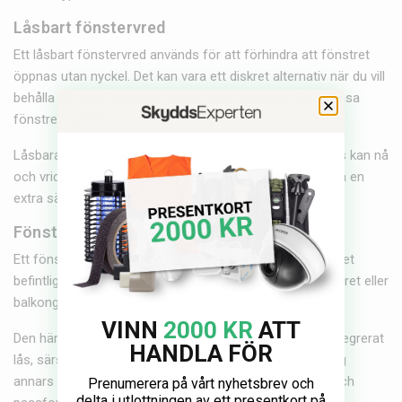
Låsbart fönstervred
Ett låsbart fönstervred används för att förhindra att fönstret
öppnas utan nyckel. Det kan vara ett diskret alternativ när du vill
behålla en enkel vardagsfunktion men samtidigt kunna låsa
fönstret vid behov.
Låsbara vred passar ofta bra på fönster där barn annars kan nå
och vrida upp vredet. De kan även användas där du vill ha en
extra säkerhetsnivå utan att montera en separat vajer.
Fönsterhandtag med lås
Ett fönsterhandtag med lås ersätter eller kompletterar det
befintliga handtaget. Det används för att hindra att fönstret eller
balkongdörren öppnas utan nyckel.
VINN
2000 KR
ATT
Den här typen av lösning passar när du vill ha ett mer integrerat
HANDLA FÖR
lås, särskilt på fönster eller dörrar där ett vanligt handtag
annars är lätt att använda. Kontrollera mått, stiftlängd och
Prenumerera på vårt nyhetsbrev och
delta i utlottningen av ett presentkort på