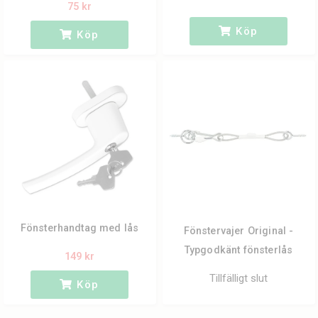
75 kr
Köp
Köp
Fönsterhandtag med lås
Fönstervajer Original -
Typgodkänt fönsterlås
149 kr
Tillfälligt slut
Köp